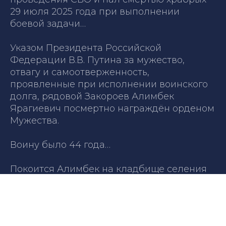
29 июля 2025 года при выполнении
боевой задачи…
Указом Президента Российской
Федерации В.В. Путина за мужество,
отвагу и самоотверженность,
проявленные при исполнении воинского
долга, рядовой Закороев Алимбек
Ярагиевич посмертно награждён орденом
Мужества.
Воину было 44 года…
Покоится Алимбек на кладбище селения
Кизляр Моздокского района РСО-Алании.
Вечная память и слава Герою!