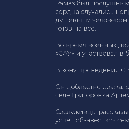
Рамаз был послушным 
сердца случались неп
душевным человеком. 
готов на всё.
Во время военных дей
«САУ» и участвовал в б
В зону проведения СВ
Он доблестно сражалс
селе Григоровка Артё
Сослуживцы рассказыв
успел обзавестись се