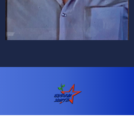
Телефон: +79891350607
Email: fond.budemzhit@mail.ru