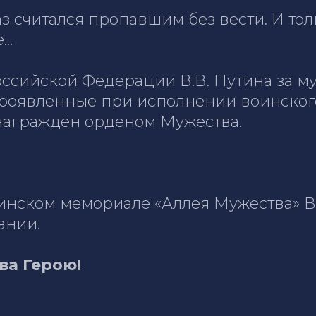
з считался пропавшим без вести. И толь
..
ссийской Федерации В.В. Путина за муж
роявленные при исполнении воинского
награждён орденом Мужества.
инском мемориале «Аллея Мужества» В
ании.
ва Герою!